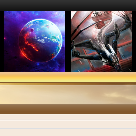
ыр на вас всех!
линг! Потому что считает их варварскими видами спорта.