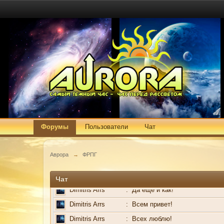
Буран
:
...ПЫЩ
Dimitris Arrs
:
И тишина!
Dimitris Arrs
:
Живые есть?
Dimitris Arrs
:
За год ни одного сообщения!Ф
Феерон Дракхарт
:
Я есть
Wendor
:
И я тоже люблю есть)
Феерон Дракхарт
:
Все мы любим)
Феерон Дракхарт
:
Ом-ном-ном
Wendor
:
Мурк)
Форумы
Пользователи
Чат
Black_Wings
:
Хорошо )
Гугля не любит футбол и боу
Гугля
:
Аврора
→
ФРПГ
Dimitris Arrs
:
Мде!
Dimitris Arrs
:
Неужели оживились?
Чат
Dimitris Arrs
:
Да ещё и как!
Dimitris Arrs
:
Всем привет!
Dimitris Arrs
:
Всех люблю!