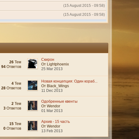
(15 August 2015 - 09:58)
(15 August 2015 - 09:58)
Скирон
26
Тем
От Lightphoenix
94
Ответов
25 Mar 2013
Новая концепция: Один кораб...
4
Тем
От Black_Wings
28
Ответов
11 Dec 2013
Одобренные квенты
2
Тем
От Wendor
3
Ответов
01 Mar 2013
Архив - 15 часть
15
Тем
От Wendor
0
Ответов
13 Feb 2013