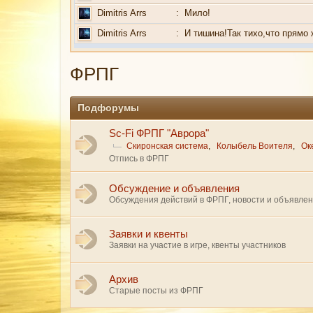
Dimitris Arrs
:
Мило!
Dimitris Arrs
:
И тишина!Так тихо,что прямо 
ФРПГ
Подфорумы
Sc-Fi ФРПГ "Аврора"
Скиронская система
,
Колыбель Воителя
,
Ок
Отпись в ФРПГ
Обсуждение и объявления
Обсуждения действий в ФРПГ, новости и объявле
Заявки и квенты
Заявки на участие в игре, квенты участников
Архив
Старые посты из ФРПГ