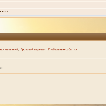
жутко!
еан мечтаний
,
Грозовой перевал
,
Глобальные события
ния