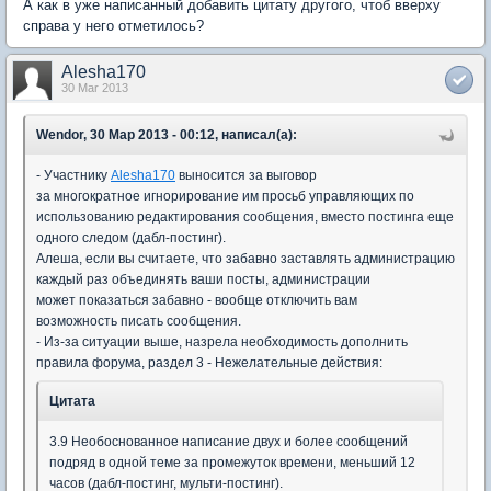
А как в уже написанный добавить цитату другого, чтоб вверху
справа у него отметилось?
Alesha170
30 Mar 2013
Wendor, 30 Мар 2013 - 00:12, написал(а):
- Участнику
Alesha170
выносится за выговор
за многократное игнорирование им просьб управляющих по
использованию редактирования сообщения, вместо постинга еще
одного следом (дабл-постинг).
Алеша, если вы считаете, что забавно заставлять администрацию
каждый раз объединять ваши посты, администрации
может показаться забавно - вообще отключить вам
возможность писать сообщения.
- Из-за ситуации выше, назрела необходимость дополнить
правила форума, раздел 3 - Нежелательные действия:
Цитата
3.9 Необоснованное написание двух и более сообщений
подряд в одной теме за промежуток времени, меньший 12
часов (дабл-постинг, мульти-постинг).