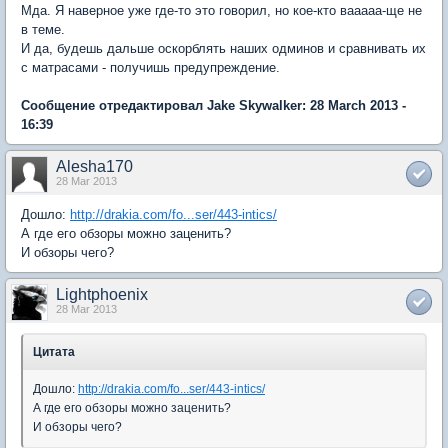
Мда. Я наверное уже где-то это говорил, но кое-кто вааааа-ще не
в теме.
И да, будешь дальше оскорблять наших одминов и сравнивать их
с матрасами - получишь предупреждение.
Сообщение отредактировал Jake Skywalker: 28 March 2013 -
16:39
Alesha170
28 Mar 2013
Дошло:
http://drakia.com/fo...ser/443-intics/
А где его обзоры можно заценить?
И обзоры чего?
Lightphoenix
28 Mar 2013
Цитата
Дошло:
http://drakia.com/fo...ser/443-intics/
А где его обзоры можно заценить?
И обзоры чего?