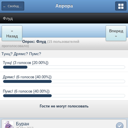
Аврора
← Свободная зона
Флуд
«
Вперед
Назад
»
Опрос: Флуд
(15 пользователей
проголосовало)
Тунц? Дрямс? Пумс?
Тунц!
(3 голосов [20.00%])
Дрямс!
(6 голосов [40.00%])
Пумс!
(6 голосов [40.00%])
Гости не могут голосовать
Буран