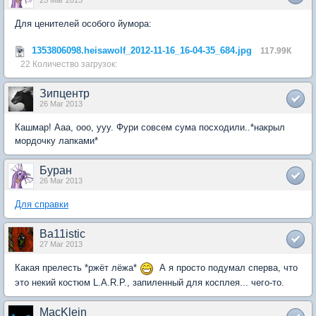
25 Mar 2013
Для ценителей особого йумора:
1353806098.heisawolf_2012-11-16_16-04-35_684.jpg
117.99К
22 Количество загрузок:
Зипцентр
26 Mar 2013
Кашмар! Ааа, ооо, ууу. Фури совсем сума посходили..*накрыл
мордочку лапками*
Буран
26 Mar 2013
Для справки
Ba11istic
27 Mar 2013
Какая прелесть *ржёт лёжа*
А я просто подумал сперва, что
это некий костюм L.A.R.P., запиленный для косплея... чего-то.
MacKlein