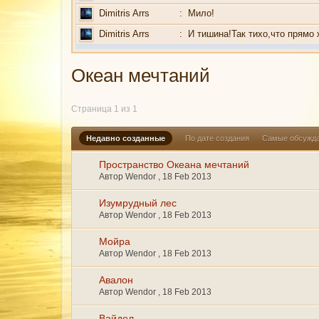
Dimitris Arrs
:
Мило!
Dimitris Arrs
:
И тишина!Так тихо,что прямо 
Океан мечтаний
Страница 1 из 1
Недавно созданные
По дате создания
Самые обсужд
Пространство Океана мечтаний
Автор Wendor ,
18 Feb 2013
Изумрудный лес
Автор Wendor ,
18 Feb 2013
Мойра
Автор Wendor ,
18 Feb 2013
Авалон
Автор Wendor ,
18 Feb 2013
Вайдел