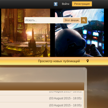
(11 June 2014 - 20:06)
Войти
Регистрация
(03 August 2014 - 13:35)
(19 July 2015 - 12:06)
Этот форум
(19 July 2015 - 12:06)
(21 July 2015 - 18:15)
(21 July 2015 - 18:20)
(21 July 2015 - 18:36)
(21 July 2015 - 18:36)
(21 July 2015 - 19:13)
Просмотр новых публикаций
(21 July 2015 - 19:13)
(03 August 2015 - 18:04)
(03 August 2015 - 18:04)
(03 August 2015 - 18:04)
(03 August 2015 - 18:05)
(03 August 2015 - 18:05)
(03 August 2015 - 18:05)